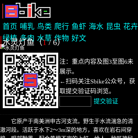
首页
哺乳
鸟类
爬行
鱼虾
海水
昆虫
花卉
绿植
多肉
水草
作物
好文
水灵灯鱼（
1
/ 6
）
注：重点内容及图3至图6未
展示。
←扫码关注Sbike公众号，获
取提交验证码浏览。
提交验证
它原产于南美洲申古河支流。野生于水流湍急的清
澈河段。活跃于水下2～3m深的地方，喜欢在岩石间穿