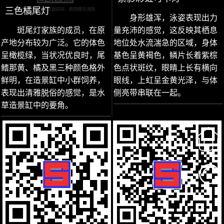
三色橘尾灯
身形雄浑，泳姿表现出力
斑尾灯家族的成员，在原
量充沛的感觉，这反映其栖息
产地分布较为广泛。它的体色
地位处水流湍急的区域，身体
呈橄榄绿，当状况优良时，尾
基色呈黄褐色，鳞片长着紫棕
鳍那黄、橘及黑三种颜色格外
色点状斑纹，眼睛上长有横向
鲜明，在造景缸中小群饲养，
眼线，上虹呈金黄光泽，与体
表现出清雅脱俗的感觉，是水
侧亮带串联在一起。
草造景缸中的要角。