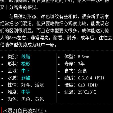
梭。眼部黝黑，配合黄橙不定的上虹，给人一种既神秘
又十分高贵的感觉。
与黑莲灯形态、颜色斑纹有些相似，很多新手玩家
经常把它们混淆，但只要略微细心观察比较，能发现它
们的区别很明显。而且它体型要大很多，成体能达到惊
人的8cm左右，非常漂亮。耐看、耐养，成年后，往往会
借助体型优势成为缸中一霸。
类别：
线脂
体型：8.5cm
形状：
梭形
寿命：3年
区域：
中下
食物：杂食
水质：
弱酸
酸碱：6.6±0.4（PH）
性情：好斗、活泼
硬度：6±3（DH）
难度：
中等
适温：25℃±3℃
颜色：黑色、黄色
水灵灯鱼形态特征 >