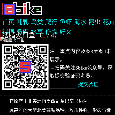
首页
哺乳
鸟类
爬行
鱼虾
海水
昆虫
花卉
绿植
多肉
水草
作物
好文
胭脂火口鱼（
1
/ 4
）
注：重点内容及图3至图4未
展示。
←扫码关注Sbike公众号，获
取提交验证码浏览。
提交验证
它原产于北美洲南墨西哥至巴拿马运河。
属高雅的大型北美慈鲷品种，攻击性强，形态与紫