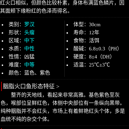
红火口相似，但颜色比较朴素，身体布满蓝色鳞片，因
其面颊下缘粉红的色泽而得名。
类别：
罗汉
体型：30cm
形状：
头瘤
寿命：12年
区域：
中下
食物：活饵
水质：
中性
酸碱：6.8±0.3（PH）
性情：凶猛
硬度：8±4（DH）
难度：
中等
适温：25℃±3℃
颜色：蓝色、紫色
胭脂火口鱼形态特征 >
整齐的天地线，看起来非常高雅。基色紫色至灰
色，喉部位呈鲜红色，体侧中央部位有一条纵向黑带。
纯种胭脂并不会红头，市场上有着鲜艳红头个体，多是
血统不纯的杂交个体。