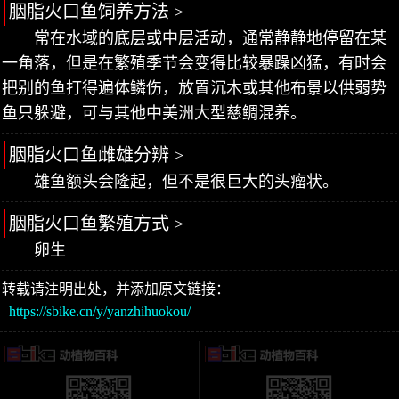
胭脂火口鱼饲养方法 >
常在水域的底层或中层活动，通常静静地停留在某
一角落，但是在繁殖季节会变得比较暴躁凶猛，有时会
把别的鱼打得遍体鳞伤，放置沉木或其他布景以供弱势
鱼只躲避，可与其他中美洲大型慈鲷混养。
胭脂火口鱼雌雄分辨 >
雄鱼额头会隆起，但不是很巨大的头瘤状。
胭脂火口鱼繁殖方式 >
卵生
转载请注明出处，并添加原文链接：
https://sbike.cn/y/yanzhihuokou/