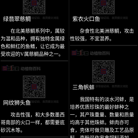
绿翡翠慈鲷
紫衣火口鱼
在北美慈鲷系列中，属较
杂食性北美洲慈鲷，攻击
为温和品种，拥有独特金属绿
性较强，不宜混养。
色和鲜红的鱼鳍，让它成为最
受欢迎的V属慈鲷品种之一。
三角帆蚌
我国特有的淡水河蚌，是
网纹狮头鱼
培养优质珍珠的最好蚌种之
攻击性强，和大多数墨西
一，其产珠重量、数量和质量
哥南部的火口一样，都需要底
均高于其他珠蚌。蚌肉亦可
砂沉木等。
食，壳体可做贝雕及工艺品原
料，壳粉可作家禽饲料添加