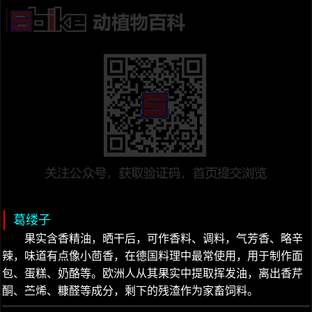
葛缕子
果实含香精油，晒干后，可作香料、调料，气芳香、略辛
辣，味道有点像小茴香，在德国料理中最常使用，用于制作面
包、蛋糕、奶酪等。欧洲人从其果实中提取挥发油，离出香芹
酮、苎烯、糠醛等成分，剩下的残渣作为家畜饲料。