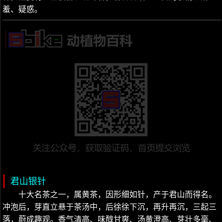
羞、疑惑。
君山银针
十大名茶之一，属黄茶，因形细如针，产于君山而得名。
冲泡后，芽直立悬于茶汤中，后徐徐下沉，再升再沉，三起三
落，蔚成趣观。香气清高、味醇甘爽、汤黄澄高、芽壮多毫、