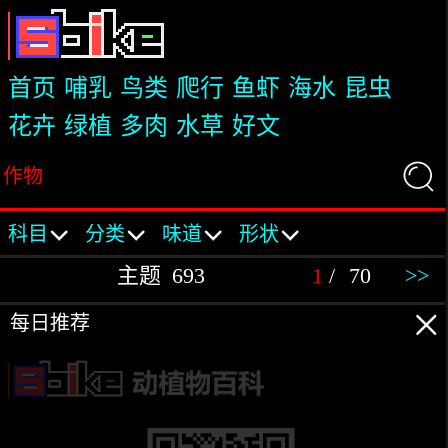
首页
哺乳
鸟类
爬行
鱼虾
海水
昆虫
花卉
绿植
多肉
水草
好文
作物
科目
分类
味道
形状
茶叶
瓠果
叶菜
片形
唇形
蒴果
有毒
清香
豆目
核果
清淡
方形
杜鹃
仁果
清香
半球
禾本
柑果
鲜香
椭圆
葫芦
浆果
酸香
球形
虎耳
聚果
酸甜
圆柱
虎尾
荚果
微甜
梭形
姜目
坚果
香甜
锥形
锦葵
假果
甜涩
条形
主题
693
1
/
70
>>
菊目
谷类
酸涩
伞形
壳斗
根菜
淡苦
扇形
龙胆
茎菜
苦涩
异形
木兰
叶菜
微辣
蔷薇
花菜
辛辣
茄目
苗菜
伞形
牧草
桑科
菌类
十字
香料
石竹
药材
每日推荐
薯蓣
桃金
桃李
天门
无患
芸香
棕榈
伞菌
真菌
其他