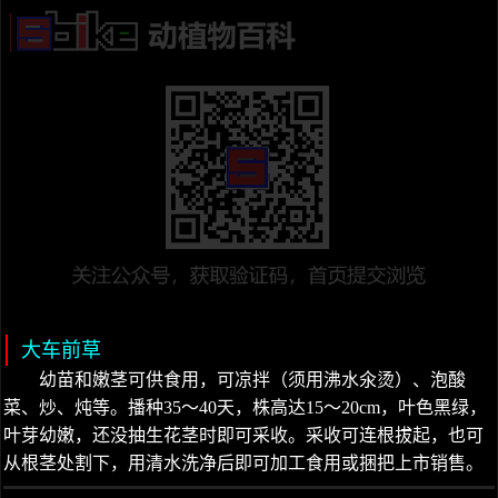
大车前草
幼苗和嫩茎可供食用，可凉拌（须用沸水氽烫）、泡酸
菜、炒、炖等。播种35～40天，株高达15～20cm，叶色黑绿，
叶芽幼嫩，还没抽生花茎时即可采收。采收可连根拔起，也可
从根茎处割下，用清水洗净后即可加工食用或捆把上市销售。