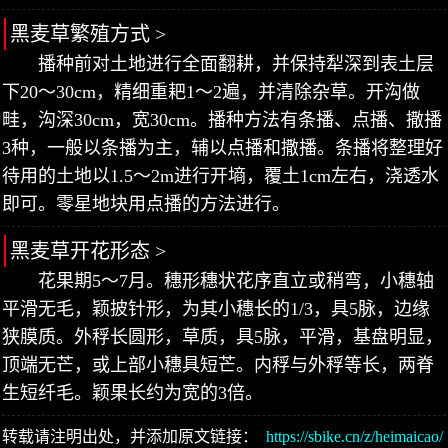
黑麦草繁殖方式 >
播种前对土地进行全面翻耕，并保持犁深到表土层
下20～30cm，精细重耙1～2遍，并清除杂草。开沟做
畦，沟深30cm，宽30cm。播种方法有条播、点播、撒播
3种，一般以条播为主，辅以点播和撒播。条播将整理好
待用的土地以1.5～2m进行开墒，覆土1cm左右，浇透水
即可。零星地块用点播的方法进行。
黑麦草开花形态 >
花果期5～7月。穗形穗状花序直立或稍弯，小穗轴
平滑无毛，颖披针形，为其小穗长的1/3，具5脉，边缘
狭膜质。外稃长圆形，草质，具5脉，平滑，基盘明显，
顶端无芒，或上部小穗具短芒。内稃与外稃等长，两脊
生短纤毛。颖果长约为宽的3倍。
转载请注明出处，并添加原文链接：
https://sbike.cn/z/heimaicao/