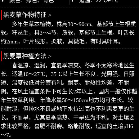
颜色：绿色、青色
适温：22℃±4℃
黑麦草作物特征 >
多年生草本植物，株高30～90cm。基部节上生根质
软。秆丛生，具3～4节，质软，基部节上生根。叶舌长
约2mm，叶片线形，柔软，具微毛，有时具叶耳。
黑麦草种植方法 >
喜温凉、湿润，宜夏季凉爽、冬季不太寒冷地区生
长。适温10～27℃，35℃以上生长不良。光照强、日照
短、温度较低对分蘖有利。耐寒、耐热性均差，不耐
阴。在风土适宜条件下可生长2年以上，国内一般仅作越
年生牧草利用。年降水量50～150cm地方均可生长。较
能耐湿，但排水不良或地下水位过高也不利黑麦草的生
长。不耐旱，尤其夏季高热、干旱更为不利。对土壤要
求比较严格，喜肥不耐瘠。略能耐酸，适宜的土壤pH6
～7。