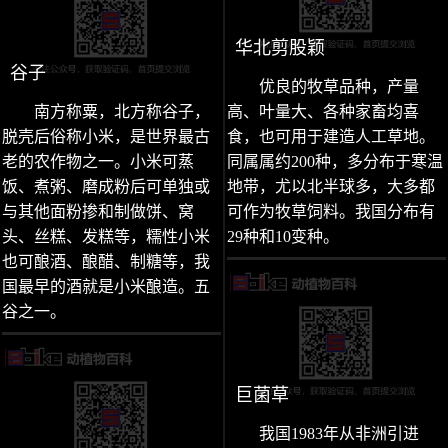
华北剪股颖
谷子
优良的牧草品种，产量
南方称粟，北方称谷子，
高、叶量大、各种家畜均喜
脱壳后俗称小米，是世界最古
食，也可用于建造人工草地。
老的农作物之一。小米可蒸
同属属约200种，多分布于寒温
饭、煮粥、磨成粉后可单独或
地带，尤以北半球多，大多都
与其他面粉掺和制做饼、窝
可作为牧草饲料。我国分布有
头、丝糕、发糕等，糯性小米
29种和10变种。
也可酿酒、酿醋、制糖等，我
国最早的酒就是小米酿造。五
谷之一。
巨菌草
我国1983年从非洲引进