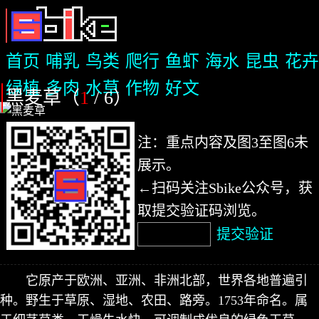
首页
哺乳
鸟类
爬行
鱼虾
海水
昆虫
花卉
绿植
多肉
水草
作物
好文
黑麦草（
1
/ 6
）
注：重点内容及图3至图6未
展示。
←扫码关注Sbike公众号，获
取提交验证码浏览。
提交验证
它原产于欧洲、亚洲、非洲北部，世界各地普遍引
种。野生于草原、湿地、农田、路旁。1753年命名。属