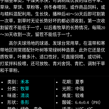
于细茎草类，干燥失水快，可调制成优良的绿色干草、
草块、草饼、草粉等，供冬春喂饲，或作商品饲料，或
与精料混配利用。生长快，播种后40～50天后即可割第
一次草，割草时无论长势好坏的都必须收割，第一次收
割留茬不能低于一寸，以后看牧草的长势情况，每隔20
～30天收割一次，留茬不能低于一寸。
高尔夫球场地的球道、发球台常用草，在温带和寒
带地区则常搭配针叶树等常绿树种造景。此外它还是优
质牧草，叶嫩多汁、适口性好，可直接饲喂，或切碎、
打浆拌料投喂，还可放牧、青刈舍饲、青贮、调制干草
和干草粉。
类别：
禾本
花期：夏季
分类：
牧草
光照：中强
味道：
清淡
难度：较难
形状：
条形
酸碱：6.4±0.4（PH）