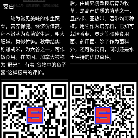
后，由研究院改良培育为牧
茭白
草，是高产优质的菌草之一，
较为常见美味的水生蔬
且热带、亚热带、温带均可种
菜，营养保健、经济价值高，
植。用它作为培养料，已知可
秆基嫩茎为真菌寄生后，粗大
栽培香菇、灵芝等49种食用
肥嫩，类似竹笋。秋季结实，
菌、药用菌。除了作为菌料
称雕胡米，为六谷之一，可作
外，还可做饲料，同时还是水
饭食用。在美国、加拿大被称
土保持的优良草种。
为“野米”，有着“谷物中的鱼子
酱”这样极高的评价。