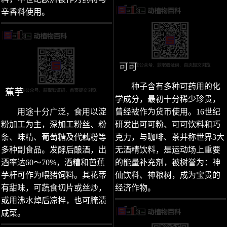
辛香料使用。
可可
种子含有多种可药用的化
蕉芋
学成分，最初十分稀少珍贵，
用途十分广泛，食用以淀
曾经被作为货币使用。16世纪
粉加工为主，深加工粉丝、粉
研发出可可粉、可可饮料和巧
条、味精、葡萄糖及代藕粉等
克力，与咖啡、茶并称世界3大
多种副食品。发酵后酿酒，出
无酒精饮料，是运动场上重要
酒率达60～70%，酒糟和芭蕉
的能量补充剂，被树誉为：神
芋杆可作为喂猪饲料。其花蒂
仙饮料、神粮树，成为宝贵的
有甜味，可蔬食切片或丝炒，
经济作物。
或用沸水焯后凉拌，也可腌渍
咸菜。