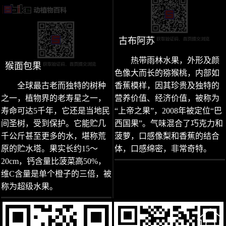
古布阿苏
热带雨林水果，外形及颜
猴面包果
色像大而长的猕猴桃，内部如
全球最古老而独特的树种
香蕉模样，因其珍贵及独特的
之一，植物界的老寿星之一，
营养价值、经济价值，被称为
寿命可达5千年，它还是当地民
“上帝之果”，2008年被定位“巴
间圣树，受到保护。它能贮几
西国果”。气味混合了巧克力和
千公斤甚至更多的水，堪称荒
菠萝，口感像梨和香蕉的结合
原的贮水塔。果实长约15～
体，口感绵密，非常奇特。
20cm，钙含量比菠菜高50%，
维C含量是单个橙子的三倍，被
称为超级水果。