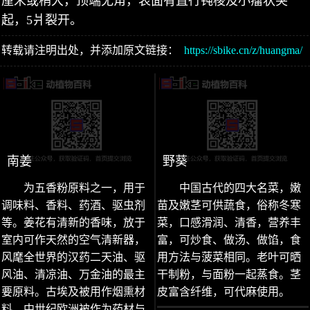
厘米或稍大，顶端无角，表面有直行钝棱及小瘤状突
起，5爿裂开。
转载请注明出处，并添加原文链接：
https://sbike.cn/z/huangma/
南姜
野葵
为五香粉原料之一，用于
中国古代的四大名菜，嫩
调味料、香料、药酒、驱虫剂
苗及嫩茎可供蔬食，俗称冬寒
等。姜花有清新的香味，放于
菜，口感滑润、清香，营养丰
室内可作天然的空气清新器，
富，可炒食、做汤、做馅，食
风麾全世界的汉药二天油、驱
用方法与菠菜相同。老叶可晒
风油、清凉油、万金油的最主
干制粉，与面粉一起蒸食。茎
要原料。古埃及被用作烟熏材
皮富含纤维，可代麻使用。
料，中世纪欧洲被作为药材与