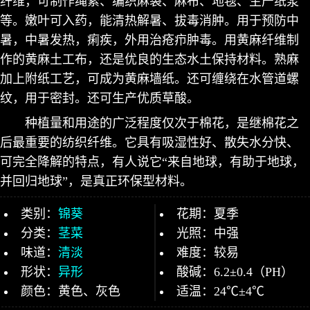
纤维，可制作绳索、编织麻袋、麻布、地毯、生产纸浆
等。嫩叶可入药，能清热解暑、拔毒消肿。用于预防中
暑，中暑发热，痢疾，外用治疮疖肿毒。用黄麻纤维制
作的黄麻土工布，还是优良的生态水土保持材料。熟麻
加上附纸工艺，可成为黄麻墙纸。还可缠绕在水管道螺
纹，用于密封。还可生产优质草酸。
种植量和用途的广泛程度仅次于棉花，是继棉花之
后最重要的纺织纤维。它具有吸湿性好、散失水分快、
可完全降解的特点，有人说它“来自地球，有助于地球，
并回归地球”，是真正环保型材料。
类别：
锦葵
花期：夏季
分类：
茎菜
光照：中强
味道：
清淡
难度：较易
形状：
异形
酸碱：6.2±0.4（PH）
颜色：黄色、灰色
适温：24℃±4℃