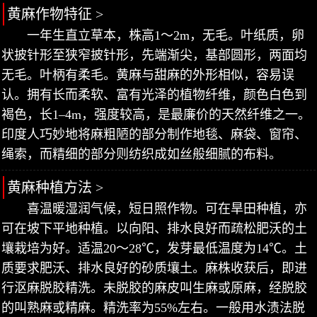
黄麻作物特征 >
一年生直立草本，株高1～2m，无毛。叶纸质，卵
状披针形至狭窄披针形，先端渐尖，基部圆形，两面均
无毛。叶柄有柔毛。黄麻与甜麻的外形相似，容易误
认。拥有长而柔软、富有光泽的植物纤维，颜色白色到
褐色，长1–4m，强度较高，是最廉价的天然纤维之一。
印度人巧妙地将麻粗陋的部分制作地毯、麻袋、窗帘、
绳索，而精细的部分则纺织成如丝般细腻的布料。
黄麻种植方法 >
喜温暖湿润气候，短日照作物。可在旱田种植，亦
可在坡下平地种植。以向阳、排水良好而疏松肥沃的土
壤栽培为好。适温20～28℃，发芽最低温度为14℃。土
质要求肥沃、排水良好的砂质壤土。麻株收获后，即进
行沤麻脱胶精洗。未脱胶的麻皮叫生麻或原麻，经脱胶
的叫熟麻或精麻。精洗率为55%左右。一般用水渍法脱