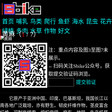
首页
哺乳
鸟类
爬行
鱼虾
海水
昆虫
花卉
绿植
多肉
水草
作物
好文
黄麻（
1
/ 7
）
注：重点内容及图3至图7未
展示。
←扫码关注Sbike公众号，获
取提交验证码浏览。
提交验证
它原产于亚洲中国、印度、巴基斯坦，我国长江以
南各地广泛栽培，亦有野生。韧皮纤维作物，茎皮富含