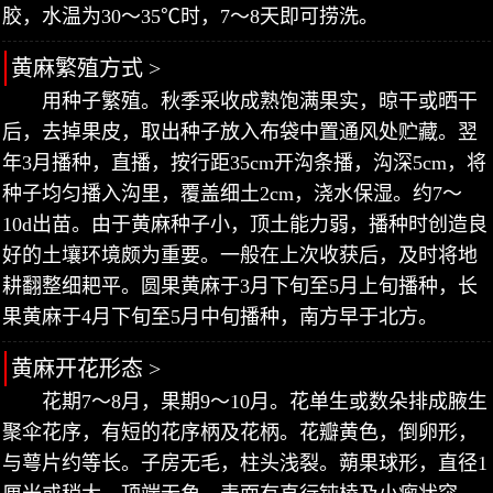
胶，水温为30～35℃时，7～8天即可捞洗。
黄麻繁殖方式 >
用种子繁殖。秋季采收成熟饱满果实，晾干或晒干
后，去掉果皮，取出种子放入布袋中置通风处贮藏。翌
年3月播种，直播，按行距35cm开沟条播，沟深5cm，将
种子均匀播入沟里，覆盖细土2cm，浇水保湿。约7～
10d出苗。由于黄麻种子小，顶土能力弱，播种时创造良
好的土壤环境颇为重要。一般在上次收获后，及时将地
耕翻整细耙平。圆果黄麻于3月下旬至5月上旬播种，长
果黄麻于4月下旬至5月中旬播种，南方早于北方。
黄麻开花形态 >
花期7～8月，果期9～10月。花单生或数朵排成腋生
聚伞花序，有短的花序柄及花柄。花瓣黄色，倒卵形，
与萼片约等长。子房无毛，柱头浅裂。蒴果球形，直径1