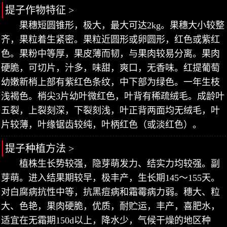
提子作物特征 >
果穗短圆锥形，极大，最大可达2kg。果穗大小较整
齐，果粒着生紧密。果粒近圆形或卵圆形，红色或紫红
色。果粉中等厚，果皮薄而韧，与果肉较易分离。果肉
硬脆，可切片，汁多，味甜，爽口，无香味。红提葡萄
幼嫩新梢上部有紫红色条纹，中下部为绿色。一年生枝
浅褐色。梢尖3片幼叶微红色，叶背有稀疏绒毛。成龄叶
五裂，上裂刻深，下裂刻浅，叶正背两面均无绒毛，叶
片较薄，叶缘锯齿较纯，叶柄红色（或淡红色）。
提子种植方法 >
植株生长势较强，隐芽萌发力、结实力均较强。副
芽萌。进入结果期较早，极丰产，生长期145～155天。
对白腐病抗性中等，抗黑痘病和霜霉病力弱。穗大、粒
大、色艳，果肉硬脆，优质，耐贮运，丰产，喜肥水，
适宜在无霜期150d以上，降水少，气候干燥的地区种