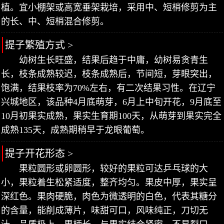
植。宜小棚架或高宽垂架栽培，采用中、短梢修剪为主
的长、中、短梢混合修剪。
提子繁殖方式 >
幼树生长旺盛，结果后趋于中庸，幼树易贪青生
长，枝条成熟较迟，枝条成熟后，节间短，芽眼突出，
饱满，结果枝率为70%左右，有二次结果习性。在辽宁
兴城地区，该品种4月底萌芽，6月上中旬开花，9月底至
10月初果实成熟，果实生育期100天，从萌芽到果实完全
成熟135天，成熟期稍早于龙眼葡萄。
提子开花形态 >
果粒圆形或卵圆形，较好的果粒可达乒乓球的大
小，果粒着生松紧适度，整齐均匀。果皮中厚，果实呈
深红色。果肉硬脆，肉色为微透明的白色，代表其糖分
的含量，能削成薄片，味甜可口，风味纯正，刀切无