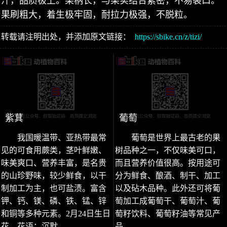
汁，品质极上。果柄长，与果实结合紧密，不易裂口。
果刷粗大，着生极牢固，耐拉力极强，不脱粒。
转载请注明出处，并添加原文链接：
https://sbike.cn/z/tizi/
紫萁
葡萄
我国暖温带、亚热带最常
葡萄是世界上最古老的果
见的可食用蕨类，茎叶鲜嫩、
树品种之一，不仅味美可口，
味美爽口、营养丰富，是名贵
而且营养价值很高。按用途可
的山珍野味，较少鲜食，以干
分为鲜食、酿酒、制干、加工
制加工为主，也可盐渍。富含
以及砧木品种。此外还可将葡
钾、钙、镁、磷、铁、锰、锌
萄加工成葡萄干、葡萄汁、葡
和铜等多种元素。2月24日生日
萄籽饮料、葡萄籽油等常见产
花，花语：沉默。
品。