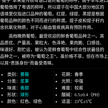
“提子”本来是传统粤语口语对葡萄的称呼，由于早年进口
葡萄借用了粤语的称呼，所以提子在中国大部分地区的
语境里仅指进口品种的葡萄。红提、绿提、黑提是根据
葡萄品种的颜色不同而进行的称谓。提子皮和提子籽内
含抗氧化物质，对于心脑血管疾病具有预防作用。
高档晚熟葡萄，最受欢迎的鲜食葡萄品种之一。其
品质优、产量高、果粒大、色泽艳、果肉脆、口感佳、
味道好、耐贮运，被认为是鲜食葡萄中综合性状最佳的
品种之一，被称为“葡萄之王”。虽价格不菲，但在市场上
以其“贵族身份”而备受青睐。
类别：
蔷薇
花期：春季
分类：
浆果
光照：中强
味道：
香甜
难度：较易
形状：
球形
酸碱：6.5±0.4（PH）
颜色：红色、绿色
适温：23℃±5℃