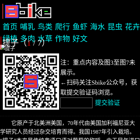
首页
哺乳
鸟类
爬行
鱼虾
海水
昆虫
花卉
绿植
多肉
水草
作物
好文
提子（
1
/ 7
）
注：重点内容及图3至图7未
展示。
←扫码关注Sbike公众号，获
取提交验证码浏览。
提交验证
它原产于北美洲美国，70年代由美国加利福尼亚大
学研究人员经过杂交培育而得。我国1987年引入栽培。