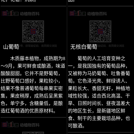
山葡萄
无核白葡萄
木质藤本植物，成熟期为8
葡萄的人工培育变种之
～9月，果可鲜食或酿酒，味道
一，是我国独有的葡萄品种，
酸酸甜甜。它并不是野葡萄，
又被称为马奶葡萄、吐鲁番葡
比野葡萄口感好，果粒较小，
萄。它色泽光亮、鲜绿诱人、
结果不像普通葡萄每串果实密
果粒长大、香甜无籽，种植地
集，果皮稍厚，成熟后呈黑紫
域性较强，适合西北高温、干
色，单宁多，含糖量低，是酿
旱、日照时间长、昼夜温差大
造红葡萄酒的优质原材料。
的地区生长，是新疆地区鲜
食、制干的主要栽培品种，也
可酿酒。